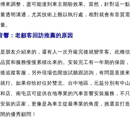
師傅來調整，盡可能達到車主期盼效果。當然，針對這一點
盡量透明溝通，尤其技術上難以執行處，相對就會有音質需
考量。
音響：老顧客回訪推薦的原因
都是朋友介紹來的，還有人一次升級完後就變常客。此種信
靠品質和服務慢慢累積出來的。安裝完工有一年期的保固，
售後追蹤客服，另外現場也開放試聽跟諮詢，有問題直接來
員就行。如果你恰好位於雙北、台中地區，元益分別有中山
中和店、南屯店可提供在地專業的汽車音響安裝服務，不只
工安裝的店家，更像是為車主從最專業的角度，挑選並打造
空間的優秀顧問！