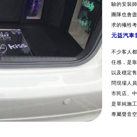
驗的安裝
團隊也會
求的犧牲
元益汽車
不少客人
任感，是
以及穩定
問現場人
市民店、
是單純施
專屬聲音