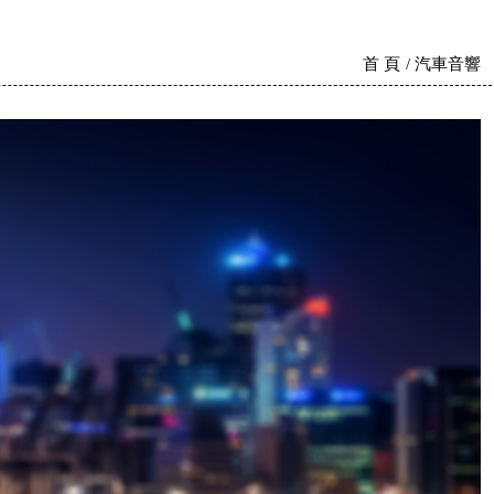
首 頁
汽車音響