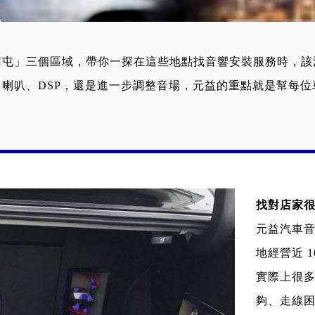
南屯」三個區域，帶你一探在這些地點找音響安裝服務時，該
喇叭、DSP，還是進一步調整音場，元益的重點就是幫每
找對店家
元益汽車
地經營近 
實際上很
夠、走線