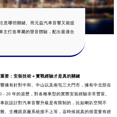
注意哪些關鍵。而元益汽車音響又能提
位車主打造專屬的聲音體驗，配出最適合
很重要：安裝技術＋實戰經驗才是真的關鍵
音響擁有針對中和、中山以及南屯三大門市，擁有中北部在
10 - 20 年的資歷，對各種車型的實際安裝經驗非常豐富。
多車款設計對汽車音響升級是有限制的，比如喇叭空間不
困難、主機跟原廠系統接不上等，這時候就真的很需要有經