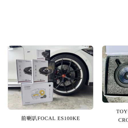
TOY
前喇叭FOCAL ES100KE
CR